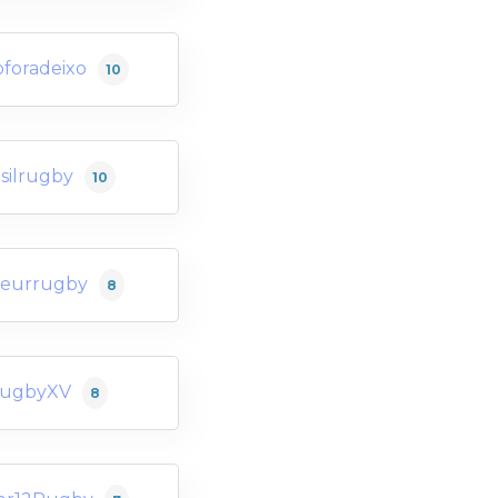
foradeixo
10
silrugby
10
teurrugby
8
rugbyXV
8