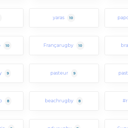
yaras
papo
10
o
Françarugby
bra
10
10
y
pasteur
pas
9
9
o
beachrugby
#
8
8