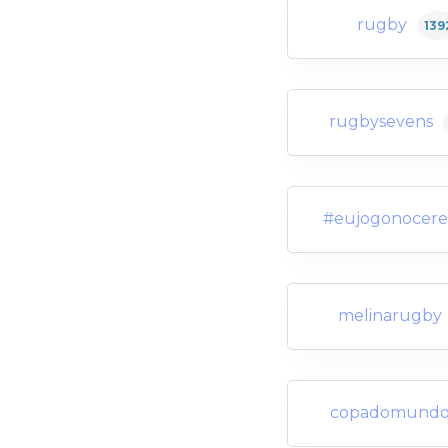
rugby
139
rugbysevens
#eujogonocere
melinarugby
copadomund