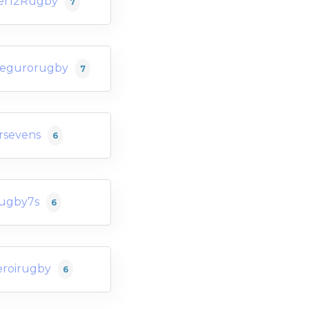
er12Rugby
7
segurorugby
7
rsevens
6
ugby7s
6
eroirugby
6