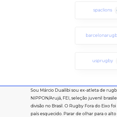
spaclions
barcelonarug
usprugby
Sou Márcio Duailibi sou ex-atleta de rugb
NIPPON/Arujá, FEI, seleção juvenil brasil
divisão no Brasil. O Rugby Fora do Eixo fo
país esquecido. Parar de olhar para o al