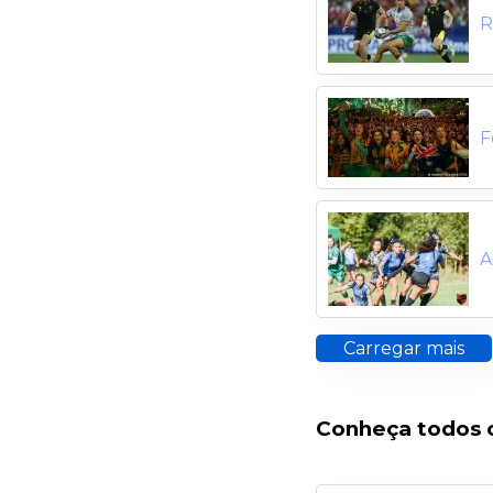
R
F
A
Carregar mais
Conheça todos 