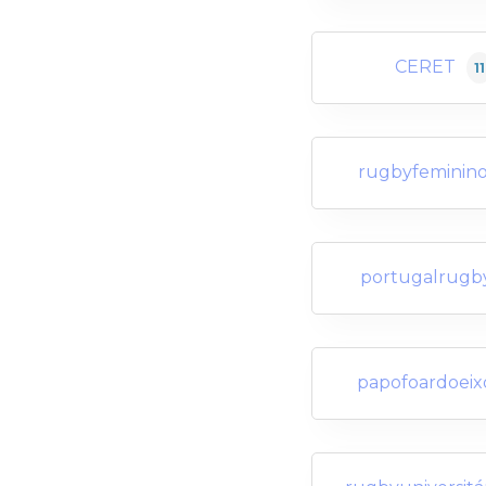
CERET
11
rugbyfeminin
portugalrugb
papofoardoeix