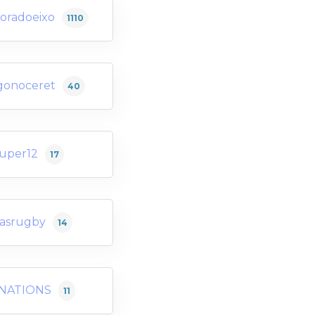
oradoeixo
1110
gonoceret
40
uper12
17
rasrugby
14
XNATIONS
11