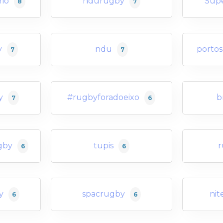
rio
ndurugby
Sup
8
7
y
ndu
porto
7
7
y
#rugbyforadoeixo
b
7
6
gby
tupis
r
6
6
y
spacrugby
nit
6
6