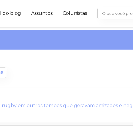
al do blog
Assuntos
Colunistas
as
 rugby em outros tempos que geravam amizades e negóc