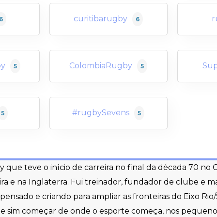
curitibarugby
r
6
6
by
ColombiaRugby
Sup
5
5
#rugbySevens
5
5
y que teve o início de carreira no final da década 70 no
eira e na Inglaterra. Fui treinador, fundador de clube e 
i pensado e criando para ampliar as fronteiras do Eixo Ri
to e sim começar de onde o esporte começa, nos pequenos