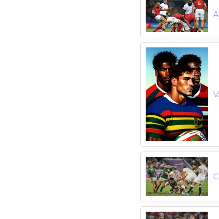
A
V
C