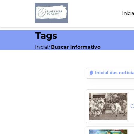
Inici
Tags
Inicial
/
Buscar Informativo
🏠 Inicial das notíci
O