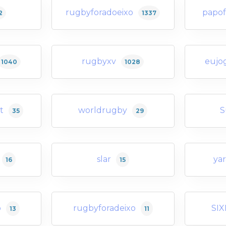
rugbyforadoeixo
papof
2
1337
rugbyxv
eujo
1040
1028
t
worldrugby
S
35
29
slar
ya
16
15
o
rugbyforadeixo
SI
13
11