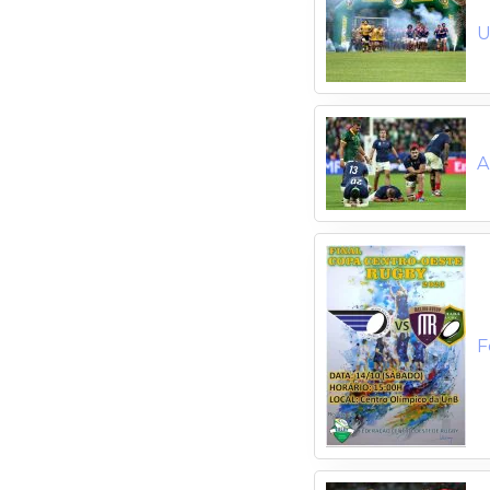
U
A
F