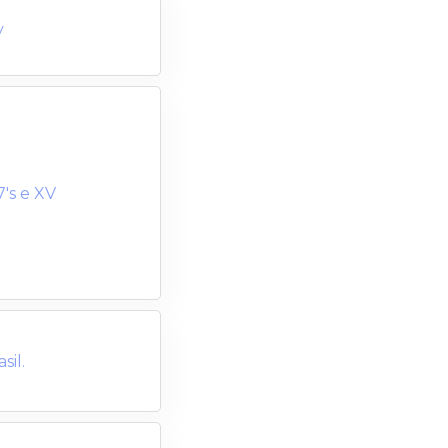
y
's e XV
il.