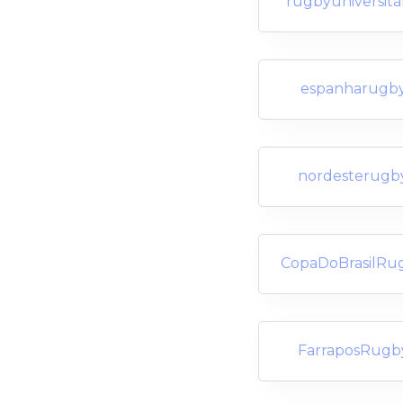
rugbyuniversitá
espanharugb
nordesterugb
CopaDoBrasilRu
FarraposRugb