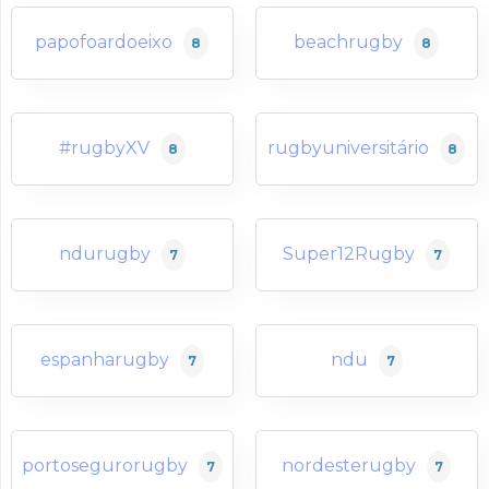
papofoardoeixo
beachrugby
8
8
#rugbyXV
rugbyuniversitário
8
8
ndurugby
Super12Rugby
7
7
espanharugby
ndu
7
7
portosegurorugby
nordesterugby
7
7