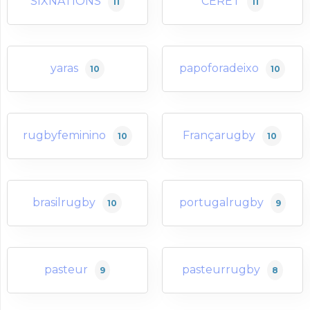
SIXNATIONS
CERET
11
11
yaras
papoforadeixo
10
10
rugbyfeminino
Françarugby
10
10
brasilrugby
portugalrugby
10
9
pasteur
pasteurrugby
9
8