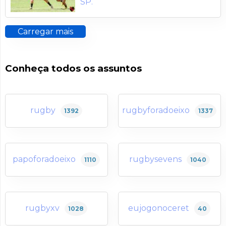
SP.
Carregar mais
Conheça todos os assuntos
rugby
rugbyforadoeixo
1392
1337
papoforadoeixo
rugbysevens
1110
1040
rugbyxv
eujogonoceret
1028
40