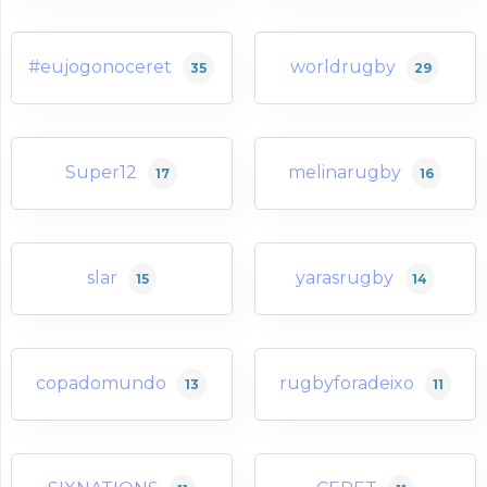
#eujogonoceret
worldrugby
35
29
Super12
melinarugby
17
16
slar
yarasrugby
15
14
copadomundo
rugbyforadeixo
13
11