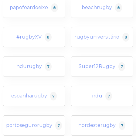
papofoardoeixo
beachrugby
8
8
#rugbyXV
rugbyuniversitário
8
8
ndurugby
Super12Rugby
7
7
espanharugby
ndu
7
7
portosegurorugby
nordesterugby
7
7