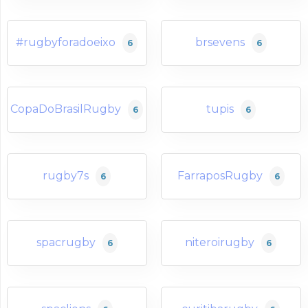
#rugbyforadoeixo
brsevens
6
6
CopaDoBrasilRugby
tupis
6
6
rugby7s
FarraposRugby
6
6
spacrugby
niteroirugby
6
6