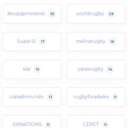
#eujogonoceret
worldrugby
35
29
Super12
melinarugby
17
16
slar
yarasrugby
15
14
copadomundo
rugbyforadeixo
13
11
SIXNATIONS
CERET
11
11