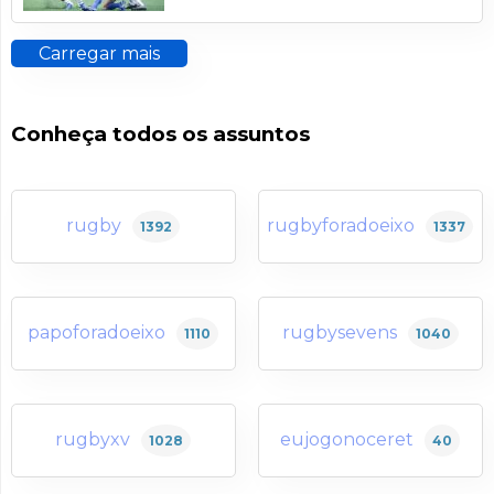
Carregar mais
Conheça todos os assuntos
rugby
rugbyforadoeixo
1392
1337
papoforadoeixo
rugbysevens
1110
1040
rugbyxv
eujogonoceret
1028
40