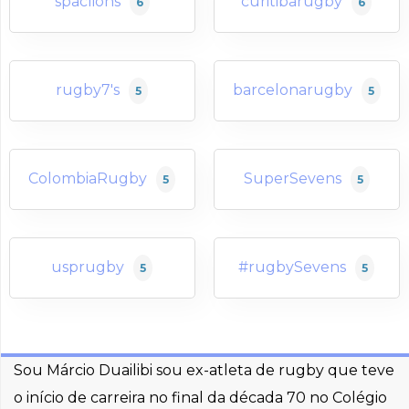
spaclions
curitibarugby
6
6
rugby7's
barcelonarugby
5
5
ColombiaRugby
SuperSevens
5
5
usprugby
#rugbySevens
5
5
Sou Márcio Duailibi sou ex-atleta de rugby que teve
o início de carreira no final da década 70 no Colégio