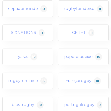
copadomundo
rugbyforadeixo
13
11
SIXNATIONS
CERET
11
11
yaras
papoforadeixo
10
10
rugbyfeminino
Françarugby
10
10
brasilrugby
portugalrugby
10
9