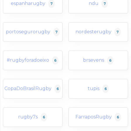
espanharugby
ndu
7
7
portosegurorugby
nordesterugby
7
7
#rugbyforadoeixo
brsevens
6
6
CopaDoBrasilRugby
tupis
6
6
rugby7s
FarraposRugby
6
6