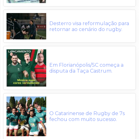
Desterro visa reformulação para
retornar ao cenário do rugby.
Em Florianópolis/SC começa a
disputa da Taça Castrum.
O Catarinense de Rugby de 7s
fechou com muito sucesso.