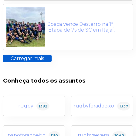
Joaca vence Desterro na 1ª
Etapa de 7s de SC em Itajaí.
Carregar mais
Conheça todos os assuntos
rugby
rugbyforadoeixo
1392
1337
papoforadoeixo
rugbysevens
1110
1040