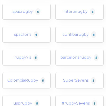
spacrugby
niteroirugby
6
6
spaclions
curitibarugby
6
6
rugby7's
barcelonarugby
5
5
ColombiaRugby
SuperSevens
5
5
usprugby
#rugbySevens
5
5