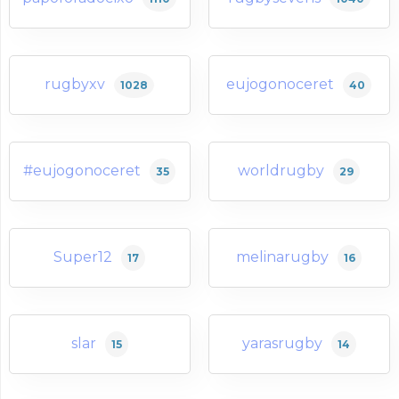
rugbyxv
eujogonoceret
1028
40
#eujogonoceret
worldrugby
35
29
Super12
melinarugby
17
16
slar
yarasrugby
15
14