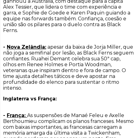
ganhouu a Austrália, com destaque para a capitã
Alex Tessier, que lidera o time com experiência e
garra, e Sophie de Goede e Karen Paquin guiando a
equipe nas forwards também. Confiança, coesão e
união são os pilares para o duelo contra as Black
Ferns.
-
Nova Zelândia:
apesar da baixa de Jorja Miller, que
não joga a semifinal por lesão, as Black Ferns seguem
confiantes. Ruahei Demant celebra sua 50ª cap,
olhos em Renee Holmes e Portia Woodman,
veteranas que inspiram dentro e fora de campo. O
time ajusta detalhes táticos e deve apostar na
profundidade do elenco para sustentar o ritmo
intenso.
Inglaterra vs França:
-
França:
As suspensões de Manaé Feleu e Axelle
Berthoumieu complicam os planos franceses. Mesmo
com baixas importantes, as francesas carregam a
memória amarga da última visita a Twickenham,