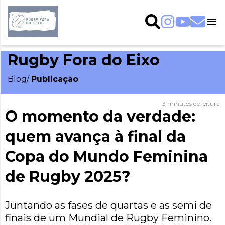
Fechar Menu
Inicial
do
blog
Rugby Fora do Eixo
Blog
/
Publicação
Assuntos
Colunistas
3 minutos de leitura
O momento da verdade:
quem avança à final da
Copa do Mundo Feminina
de Rugby 2025?
Juntando as fases de quartas e as semi de
finais de um Mundial de Rugby Feminino.