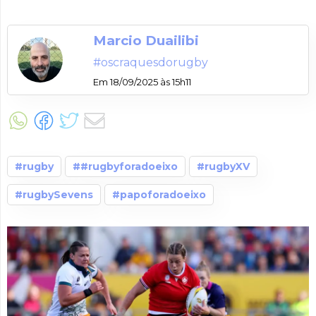
Marcio Duailibi
#oscraquesdorugby
Em 18/09/2025 às 15h11
#rugby
##rugbyforadoeixo
#rugbyXV
#rugbySevens
#papoforadoeixo