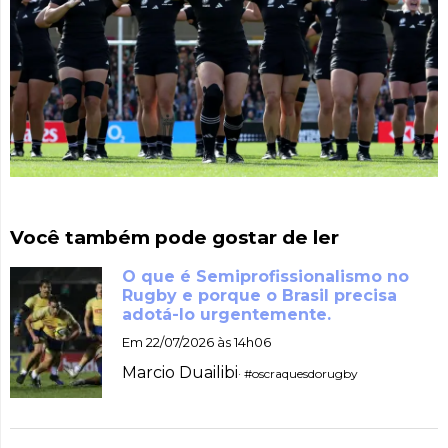
Você também pode gostar de ler
O que é Semiprofissionalismo no
Rugby e porque o Brasil precisa
adotá-lo urgentemente.
Em 22/07/2026 às 14h06
Marcio Duailibi
· #oscraquesdorugby